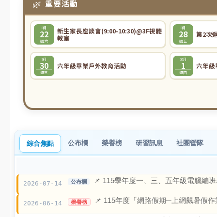
週四
8月
第2次返校日(11：
28
30放學)
週五
8月
31
開學日
週一
9月
六年級游泳教學(下
11
午) @蘭卡威游泳池
週五
宣導網站
智慧校園
交安教育專區
公布欄
榮譽榜
研習訊息
社團營隊
七賢資源
綜合焦點
公布欄
📌 115學年度一、三、五年級電腦編班
競賽活動
公布欄
2026-07-14
📌 115年度「網路假期─上網飆暑假
榮譽榜
榮譽榜
2026-06-14