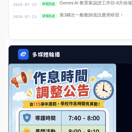
Gemini AI 教育家認證工作坊-8月份場
研習訊息
2026-07-23
社團營隊
第3梯次一般教師資訊應用研習 ↑
研習訊息
2026-07-23
教科書版本
七賢YouTube
七賢FB
幼兒園FB
人數統計
班親會宣導
意見反應
霸凌申訴
教師專區
校務系統