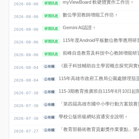
myViewBoard 軟硬體實作工作坊 ↑
公開觀課平台
研習訊息
2026-08-06
數位學習教師增能工作坊 ↑
研習訊息
2026-08-06
課程計畫
Gemini AI認證 ↑
研習訊息
2026-08-06
課後照顧安全檢查
115年度Android平板數位教學應用研習
研習訊息
2026-08-06
活動影片
前峰自造教育及科技中心教師增能研習
研習訊息
2026-08-06
美術班課程計畫114
《親子科技輔助自主學習概念探究與實
公布欄
2026-08-04
美術班課程計畫115
115年高雄市政府工務局公園處辦理茄萣
公布欄
2026-08-04
捐款名單
115-3期教育推廣班自115年8月10日
公布欄
2026-07-30
家長專區
「第四屆高雄市國中小學行動方案競賽
家長安心專區
公布欄
2026-07-30
學校公版班級網站資通安全說明 ↑
文件下載
公布欄
2026-07-30
「教育部藝術教育貢獻獎作業要點」第4
公布欄
學區分布
2026-07-27