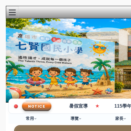
:::
校園精彩影音
近期行事曆
:::
★
★
/3收件)
暑假宣導
115學年度作息時間
NOTICE
8月
新生家長座談會
22
(9:00-10:30)@3F視
週六
常用
導覽
家長
聽教室
8月
教學準備日(各委員
27
會改選)