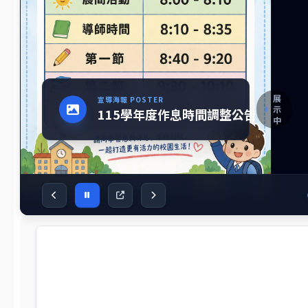
資訊服務入口
教師進修網
研習訊息
器材借用
線上報修
場地預約
無線網路服務
Canva
Seesaw
教育百寶箱