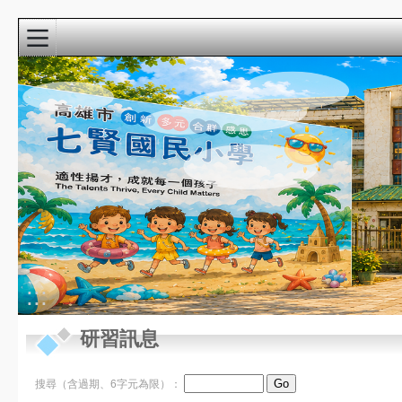
:::
校園精彩影音
近期行事曆
:::
8月
研習訊息
新生家長座談會
22
(9:00-10:30)@3F視
週六
聽教室
8月
教學準備日(各委員
搜尋（含過期、6字元為限）：
27
會改選)