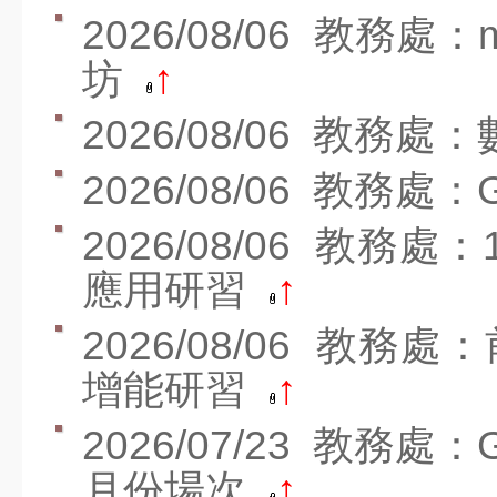
週四
2026/08/06
教務處：m
8月
第2次返校日(11：
28
30放學)
週五
坊
↑
8月
31
開學日
週一
2026/08/06
教務處：
9月
六年級游泳教學(下
11
午) @蘭卡威游泳池
2026/08/06
教務處：Ge
週五
宣導網站
2026/08/06
教務處：1
智慧校園
應用研習
↑
交安教育專區
七賢資源
2026/08/06
教務處：
公布欄
增能研習
↑
競賽活動
2026/07/23
教務處：Ge
榮譽榜
月份場次
↑