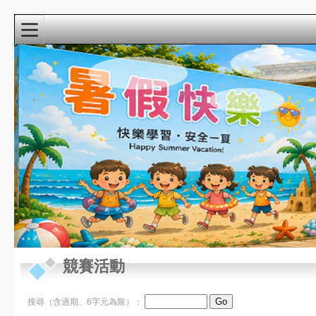
:::
校園精彩影音
近期行事曆
:::
8月
競賽活動
新生家長座談會
22
(9:00-10:30)@3F視
週六
聽教室
8月
教學準備日(各委員
搜尋（含過期、6字元為限）：
27
會改選)