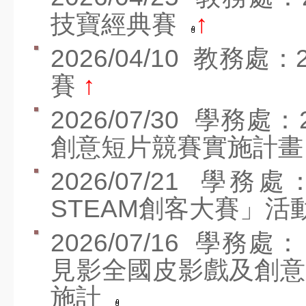
社團營隊
技寶經典賽
↑
教科書版本
2026/04/10
教務處：2
七賢YouTube
賽
↑
七賢FB
2026/07/30
學務處：
幼兒園FB
創意短片競賽實施計
人數統計
2026/07/21
學務處：
班親會宣導
STEAM創客大賽」活
意見反應
2026/07/16
學務處：
霸凌申訴
見影全國皮影戲及創意
教師專區
施計
校務系統