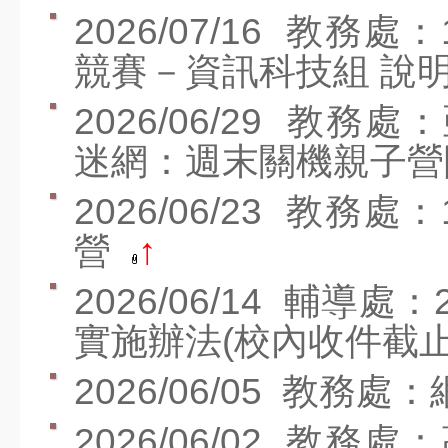
週四
2026/07/16
教務處：
8月
第2次返校日(11：
28
30放學)
週五
競賽－資訊科技組 說
8月
31
開學日
週一
2026/06/29
教務處：
9月
六年級游泳教學(下
11
迷網：週末關機親子
午) @蘭卡威游泳池
週五
宣導網站
2026/06/23
教務處：
智慧校園
營
↑
交安教育專區
2026/06/14
輔導處：
七賢資源
實施辦法(校內收件截止：1
公布欄
競賽活動
2026/06/05
教務處：
榮譽榜
2026/06/02
教務處：