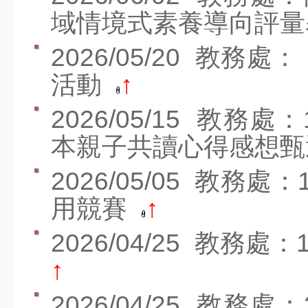
公開觀課平台
域情境式素養導向評
課程計畫
2026/05/20
教務處：
課後照顧安全檢查
活動
↑
活動影片
2026/05/15
教務處：
美術班課程計畫114
本親子共讀心得感想
美術班課程計畫115
2026/05/05
教務處：1
捐款名單
用競賽
↑
家長專區
家長安心專區
2026/04/25
教務處：
文件下載
↑
學區分布
2026/04/25
教務處：