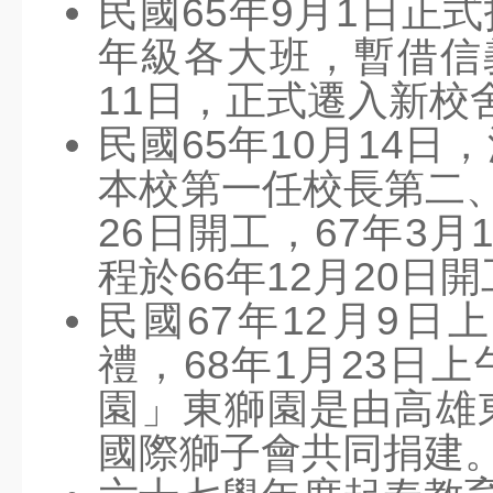
民國65年9月1日正
公開觀課平台
年級各大班，暫借信
課程計畫
11日，正式遷入新校
課後照顧安全檢查
民國65年10月14
活動影片
本校第一任校長第二、
美術班課程計畫114
26日開工，67年3
美術班課程計畫115
程於66年12月20日
捐款名單
民國67年12月9
家長專區
禮，68年1月23日
家長安心專區
園」東獅園是由高雄
文件下載
國際獅子會共同捐建
學區分布