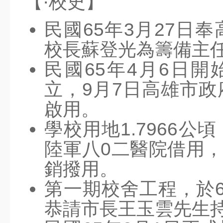
【·校史】
週四
8月
第2次返校日(11：
28
民國65年3月27日
30放學)
週五
8月
校長蘇登光為籌備主
31
開學日
週一
民國65年4月6日開
9月
六年級游泳教學(下
11
午) @蘭卡威游泳池
週五
立，9月7日高雄市
宣導網站
啟用。
智慧校園
學校用地1.7966
交安教育專區
陸軍八0二醫院借用，
七賢資源
銷撥用。
公布欄
第一期校舍工程，於65
競賽活動
恭請市長王玉雲先生
榮譽榜