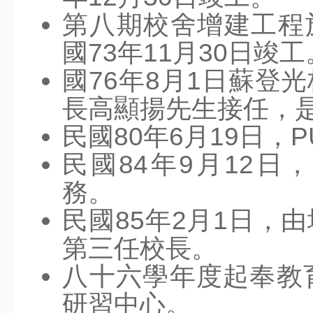
資訊服務入口
第八期校舍增建工程於
國73年11月30日竣工
教師進修網
國76年8月1日蘇登
研習訊息
長高顯揚先生接任，
器材借用
民國80年6月19日，
線上報修
民國84年9月12
場地預約
務。
無線網路服務
民國85年2月1日，
Canva
第三任校長。
Seesaw
八十六學年度起奉教
教育百寶箱
研習中心。