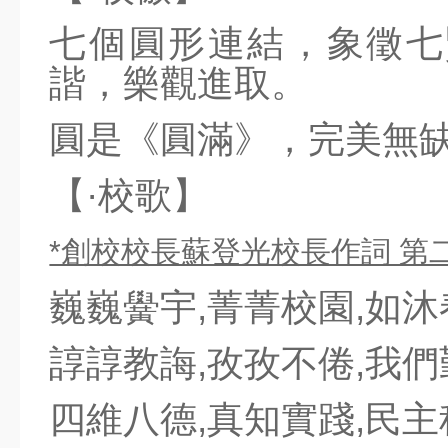
七個圓形連結，象徵七
諧，樂觀進取。
圓是《圓滿》，完美無
【·校歌】
*創校校長蘇登光校長作詞 第
巍巍黌宇,菁菁校園,如
諄諄教誨,孜孜不倦,我
四維八德,真知實踐,民主