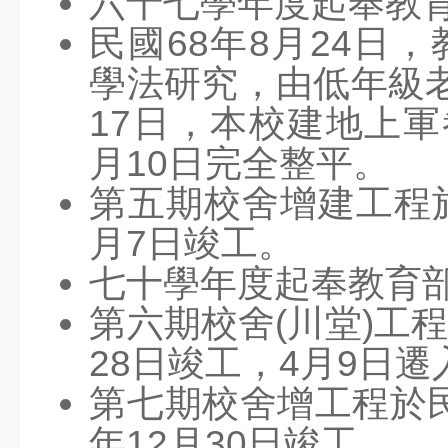
六十七學年度起奉教
社團營隊
民國68年8月24日
教科書版本
學法研究，由低年級老
七賢YouTube
17日，本校建地上軍
七賢FB
月10日完全整平。
幼兒園FB
第五期校舍增建工程於6
月7日竣工。
人數統計
七十學年度起奉教育
班親會宣導
第六期校舍(川堂)工程
意見反應
28日竣工，4月9日
霸凌申訴
第七期校舍增工程於民
教師專區
校務系統
年12月30日竣工。