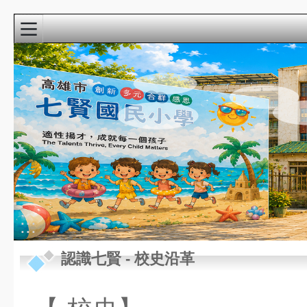
:::
校園精彩影音
近期行事曆
:::
8月
認識七賢
-
校史沿革
新生家長座談會
22
(9:00-10:30)@3F視
週六
聽教室
8月
教學準備日(各委員
27
會改選)