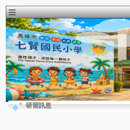
:::
校園精彩影音
近期行事曆
:::
研習訊息
8月
新生家長座談會
22
(9:00-10:30)@3F視
週六
聽教室
8月
教學準備日(各委員
27
會改選)