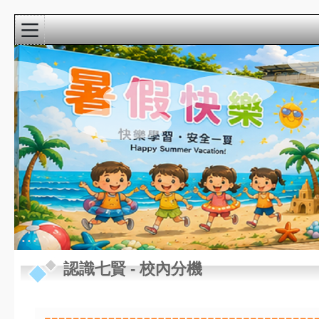
:::
校園精彩影音
近期行事曆
:::
8月
認識七賢
-
校內分機
新生家長座談會
22
(9:00-10:30)@3F視
週六
聽教室
8月
教學準備日(各委員
27
會改選)