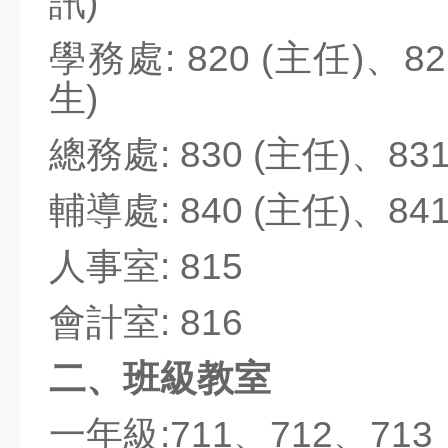
訊)
資訊服務入口
學務處: 820
(主任)、8
教師進修網
生)
研習訊息
總務處: 830
(主任)、83
器材借用
線上報修
輔導處: 840 (主任)、84
場地預約
人事室: 815
無線網路服務
會計室: 816
Canva
二、班級教室
Seesaw
教育百寶箱
一年級:711、712、713