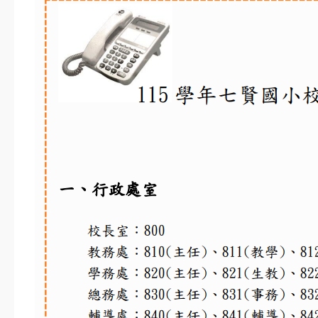
週四
8月
第2次返校日(11：
28
30放學)
週五
8月
31
開學日
週一
9月
六年級游泳教學(下
11
午) @蘭卡威游泳池
週五
宣導網站
智慧校園
交安教育專區
七賢資源
公布欄
競賽活動
榮譽榜