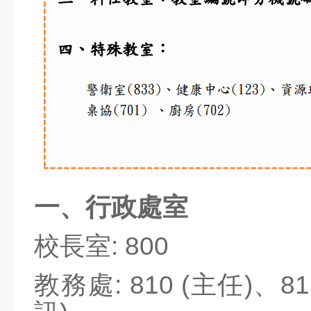
社團營隊
教科書版本
七賢YouTube
七賢FB
幼兒園FB
人數統計
班親會宣導
一、行政處室
意見反應
校長室: 800
霸凌申訴
教師專區
教務處: 810 (主任)、
校務系統