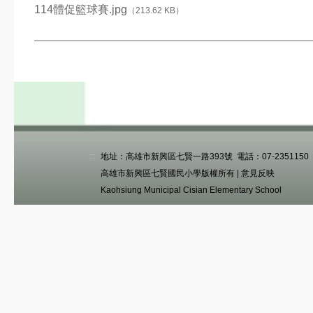
公開觀課平台
114體促籃球賽.jpg
（213.62 KB）
課程計畫
課後照顧安全檢查
活動影片
美術班課程計畫114
:::
地址：高雄市新興區七賢一路393號 電話：07-2351150 傳真
美術班課程計畫115
高雄市新興區七賢國民小學版權所有 |
意見反映
捐款名單
Kaohsiung Municipal Cisian Elementary School
家長專區
家長安心專區
文件下載
學區分布