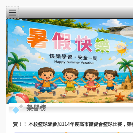
:::
校園精彩影音
近期行事曆
:::
榮譽榜
8月
新生家長座談會
22
(9:00-10:30)@3F視
週六
聽教室
賀！！ 本校籃球隊參加114年度高市體促會籃球比賽，榮
8月
教學準備日(各委員
27
會改選)