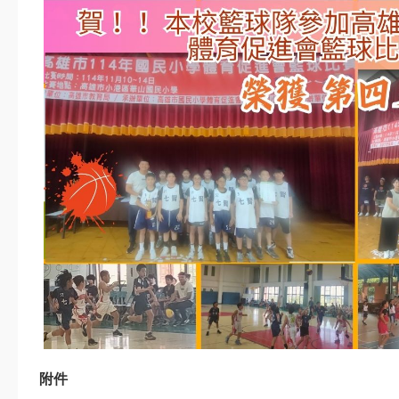
週四
8月
第2次返校日(11：
28
30放學)
週五
8月
31
開學日
週一
9月
六年級游泳教學(下
11
午) @蘭卡威游泳池
週五
宣導網站
智慧校園
交安教育專區
七賢資源
公布欄
競賽活動
榮譽榜
附件