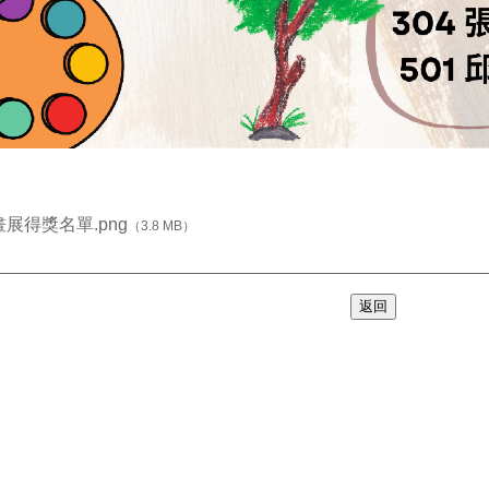
展得獎名單.png
（3.8 MB）
返回