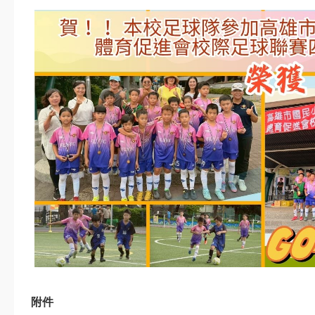
週四
8月
第2次返校日(11：
28
30放學)
週五
8月
31
開學日
週一
9月
六年級游泳教學(下
11
午) @蘭卡威游泳池
週五
宣導網站
智慧校園
交安教育專區
七賢資源
公布欄
競賽活動
榮譽榜
附件