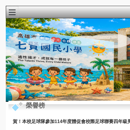
:::
校園精彩影音
近期行事曆
:::
榮譽榜
8月
新生家長座談會
22
(9:00-10:30)@3F視
週六
聽教室
賀！本校足球隊參加114年度體促會校際足球聯賽四年級
8月
教學準備日(各委員
27
會改選)