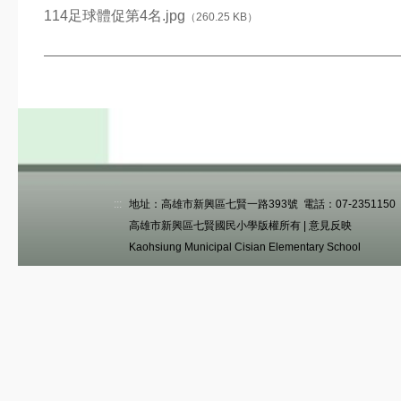
公開觀課平台
114足球體促第4名.jpg
（260.25 KB）
課程計畫
課後照顧安全檢查
活動影片
美術班課程計畫114
美術班課程計畫115
:::
地址：高雄市新興區七賢一路393號 電話：07-2351150 傳真
高雄市新興區七賢國民小學版權所有 |
意見反映
捐款名單
Kaohsiung Municipal Cisian Elementary School
家長專區
家長安心專區
文件下載
學區分布