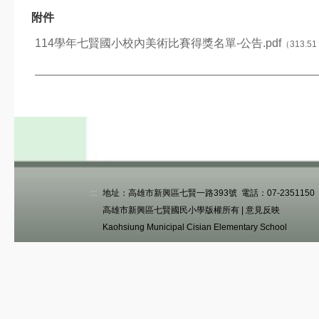
週四
附件
8月
第2次返校日(11：
28
30放學)
週五
114學年七賢國小校內美術比賽得獎名單-公告.pdf
（313.51
8月
31
開學日
週一
9月
六年級游泳教學(下
11
午) @蘭卡威游泳池
週五
宣導網站
智慧校園
交安教育專區
:::
地址：高雄市新興區七賢一路393號 電話：07-2351150 傳真
七賢資源
高雄市新興區七賢國民小學版權所有 |
意見反映
Kaohsiung Municipal Cisian Elementary School
公布欄
競賽活動
榮譽榜