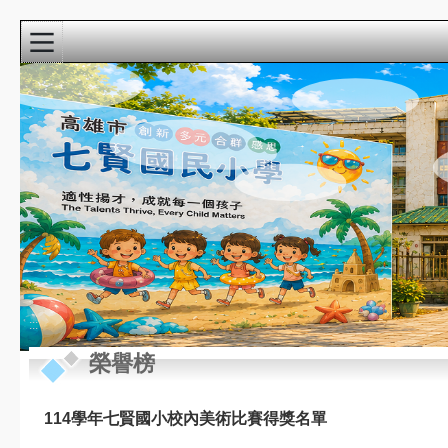
:::
校園精彩影音
近期行事曆
:::
榮譽榜
8月
新生家長座談會
22
(9:00-10:30)@3F視
週六
聽教室
114學年七賢國小校內美術比賽得獎名單
8月
教學準備日(各委員
27
會改選)