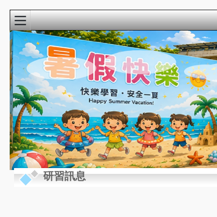
:::
校園精彩影音
近期行事曆
:::
研習訊息
8月
新生家長座談會
22
(9:00-10:30)@3F視
週六
聽教室
8月
教學準備日(各委員
27
會改選)