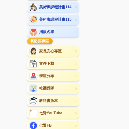
美術班課程計畫114
美術班課程計畫115
捐款名單
家長專區
家長安心專區
文件下載
學區分布
社團營隊
教科書版本
七賢YouTube
七賢FB