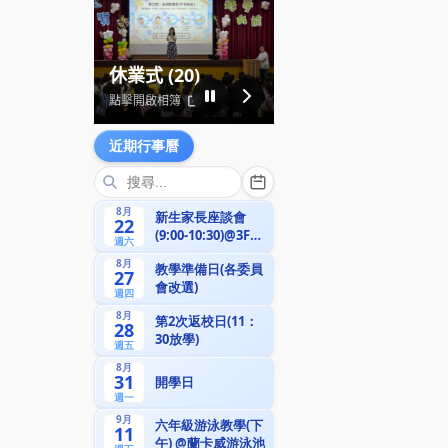
近期行事曆
8月
新生家長座談會
22
(9:00-10:30)@3F視
週六
聽教室
8月
教學準備日(各委員
27
會改選)
週四
8月
第2次返校日(11：
28
30放學)
週五
8月
31
開學日
週一
9月
六年級游泳教學(下
11
午) @蘭卡威游泳池