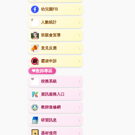
幼兒園FB
人數統計
班親會宣導
意見反應
霸凌申訴
教師專區
校務系統
資訊服務入口
教師進修網
研習訊息
器材借用