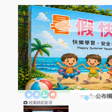
:::
:::
公布欄
校園精彩影音