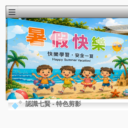
:::
校園精彩影音
近期行事曆
:::
認識七賢
-
特色剪影
8月
新生家長座談會
22
(9:00-10:30)@3F視
週六
聽教室
8月
教學準備日(各委員
27
會改選)